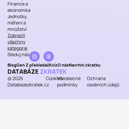
Finance a
ekonomika
Jednotky,
měření a
množství
Zobrazit
všechny
kategorie
Sleduj nás
Blog
Gen Z překladač
Kvíz
O nás
Navrhni zkratku
DATABÁZE
ZKRATEK
@ 2025
Cookies
Všeobecné
Ochrana
Databazezkratek.cz
podmínky
osobních údajů