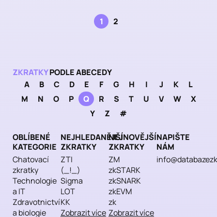
1
2
ZKRATKY
PODLE ABECEDY
A
B
C
D
E
F
G
H
I
J
K
L
M
N
O
P
Q
R
S
T
U
V
W
X
Y
Z
#
OBLÍBENÉ
NEJHLEDANĚJŠÍ
NEJNOVĚJŠÍ
NAPIŠTE
KATEGORIE
ZKRATKY
ZKRATKY
NÁM
Chatovací
ZTI
ZM
info@databazezk
zkratky
(_!_)
zkSTARK
Technologie
Sigma
zkSNARK
a IT
LOT
zkEVM
Zdravotnictví
KK
zk
a biologie
Zobrazit více
Zobrazit více